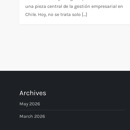
una pieza central de la gestión empresarial en
Chile. Hoy, no se trata solo […]
P
o
s
t
Archives
s
May 2026
p
March 2026