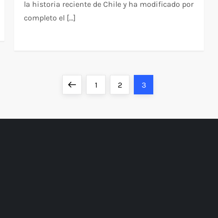
la historia reciente de Chile y ha modificado por
completo el […]
Previous
Page
Page
Page
1
2
3
page