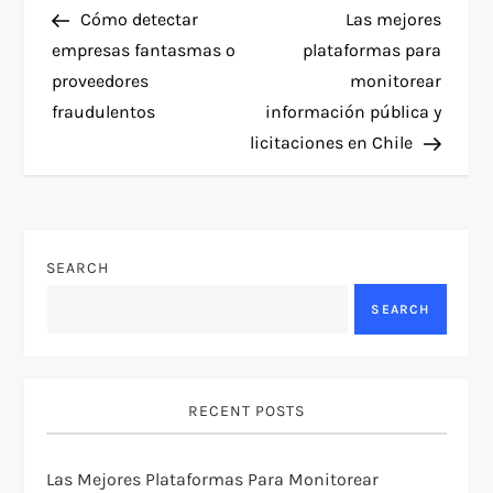
Post
Post
Cómo detectar
Las mejores
o
empresas fantasmas o
plataformas para
proveedores
monitorear
s
fraudulentos
información pública y
t
licitaciones en Chile
n
a
SEARCH
v
SEARCH
i
g
RECENT POSTS
a
Las Mejores Plataformas Para Monitorear