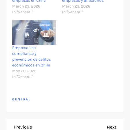
empresas en Chile
empresas y directorios
March 23, 2026
March 23, 2026
In "General"
In "General"
Empresas de
compliance y
prevención de delitos
económicos en Chile
May 20, 2026
In "General"
GENERAL
P
Previous
Next
Previous
Next