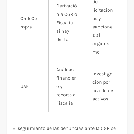
de
Derivació
licitacion
n a CGR o
ChileCo
es y
Fiscalía
mpra
sancione
si hay
s al
delito
organis
mo
Análisis
Investiga
financier
ción por
UAF
o y
lavado de
reporte a
activos
Fiscalía
El seguimiento de las denuncias ante la CGR se