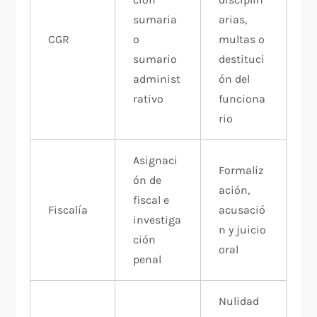
sumaria
arias,
CGR
o
multas o
sumario
destituci
administ
ón del
rativo
funciona
rio
Asignaci
Formaliz
ón de
ación,
fiscal e
Fiscalía
acusació
investiga
n y juicio
ción
oral
penal
Nulidad