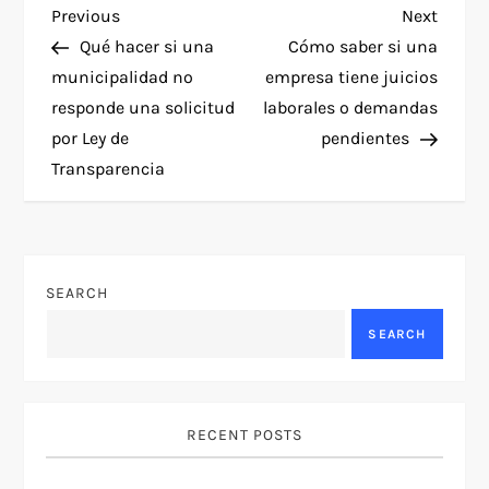
P
Previous
Next
Previous
Next
Post
Post
Qué hacer si una
Cómo saber si una
o
municipalidad no
empresa tiene juicios
responde una solicitud
laborales o demandas
s
por Ley de
pendientes
t
Transparencia
n
a
SEARCH
v
SEARCH
i
g
RECENT POSTS
a